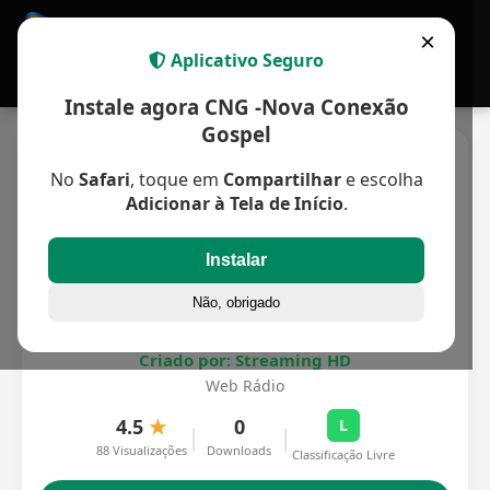
APP MULTIPLATAFORMA
×
Aplicativo Seguro
Instale agora CNG -Nova Conexão
Gospel
No
Safari
, toque em
Compartilhar
e escolha
Adicionar à Tela de Início
.
Instalar
Não, obrigado
CNG -Nova Conexão Gospel
Criado por: Streaming HD
Web Rádio
4.5
★
0
L
|
|
88 Visualizações
Downloads
Classificação Livre