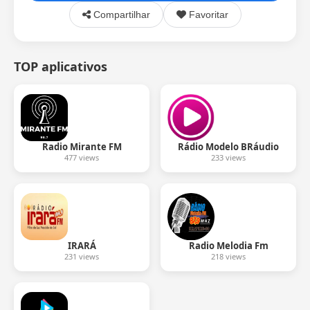
Compartilhar
Favoritar
TOP aplicativos
Radio Mirante FM
Rádio Modelo BRáudio
477 views
233 views
IRARÁ
Radio Melodia Fm
231 views
218 views