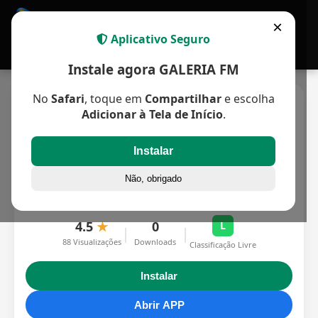
APP MULTIPLATAFORMA
×
Aplicativo Seguro
Instale agora GALERIA FM
No
Safari
, toque em
Compartilhar
e escolha
Adicionar à Tela de Início
.
Instalar
GALERIA FM
Não, obrigado
Criado por: Streaming HD
Rádio FM
4.5
★
0
L
|
|
88 Visualizações
Downloads
Classificação Livre
Instalar
Abrir APP