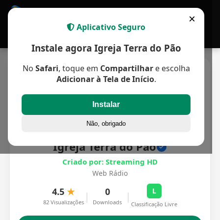
APP MULTIPLATAFORMA
×
Aplicativo Seguro
Instale agora Igreja Terra do Pão
No
Safari
, toque em
Compartilhar
e escolha
Adicionar à Tela de Início
.
Instalar
Não, obrigado
Igreja Terra do Pão
Criado por: Streaming HD
Web Rádio
4.5
★
0
L
|
|
82 Visualizações
Downloads
Classificação Livre