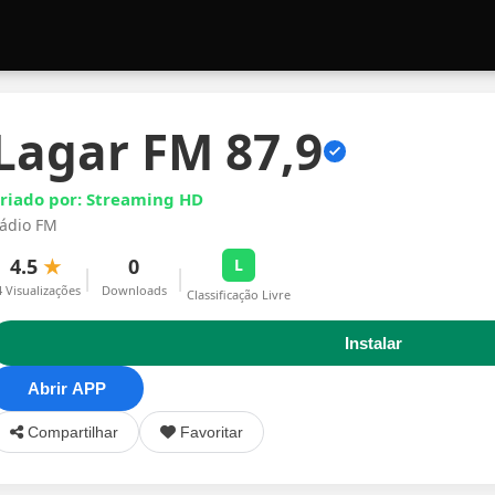
Lagar FM 87,9
riado por: Streaming HD
ádio FM
4.5
★
0
L
|
|
4 Visualizações
Downloads
Classificação Livre
Instalar
Abrir APP
Compartilhar
Favoritar