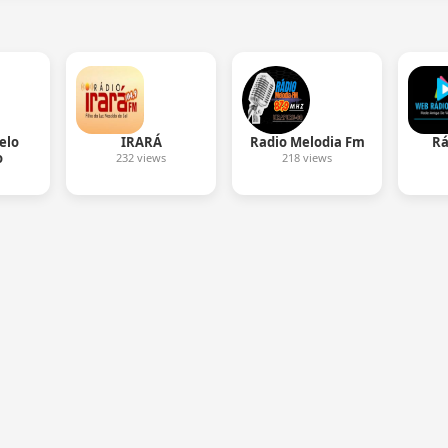
elo
IRARÁ
Radio Melodia Fm
Rá
o
232 views
218 views