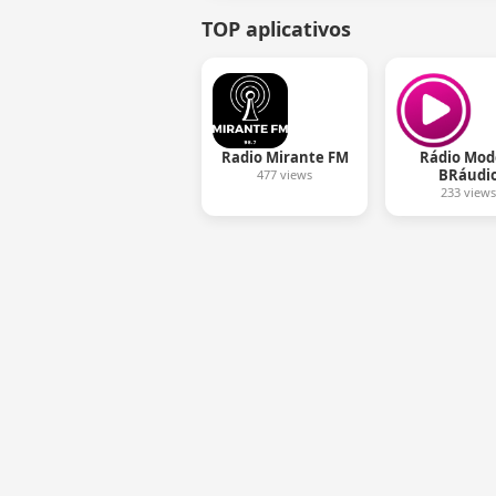
TOP aplicativos
Radio Mirante FM
Rádio Mod
BRáudi
477 views
233 views