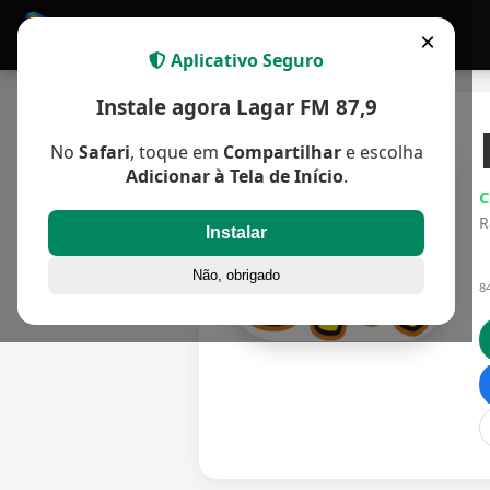
Home
Apps
APP MULTIPLATAFORMA
×
Aplicativo Seguro
Instale agora Lagar FM 87,9
No
Safari
, toque em
Compartilhar
e escolha
Adicionar à Tela de Início
.
C
R
Instalar
Não, obrigado
8