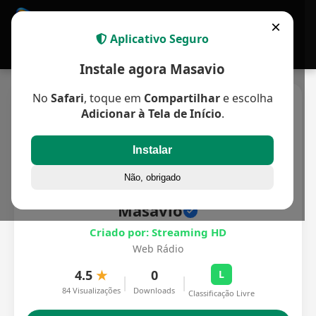
APP MULTIPLATAFORMA
×
Aplicativo Seguro
Instale agora Masavio
No
Safari
, toque em
Compartilhar
e escolha
Adicionar à Tela de Início
.
Instalar
Não, obrigado
Masavio
Criado por: Streaming HD
Web Rádio
4.5
★
0
L
|
|
84 Visualizações
Downloads
Classificação Livre