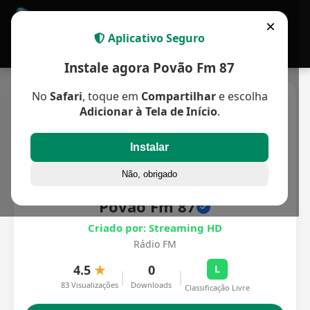
APP MULTIPLATAFORMA
×
Aplicativo Seguro
Instale agora Povão Fm 87
No
Safari
, toque em
Compartilhar
e escolha
Adicionar à Tela de Início
.
Instalar
Não, obrigado
Povão Fm 87
Criado por: Streaming HD
Rádio FM
4.5
★
0
L
|
|
83 Visualizações
Downloads
Classificação Livre