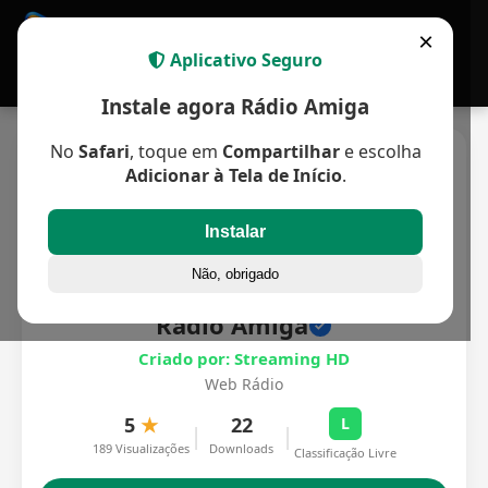
APP MULTIPLATAFORMA
×
Aplicativo Seguro
Instale agora Rádio Amiga
No
Safari
, toque em
Compartilhar
e escolha
Adicionar à Tela de Início
.
Instalar
Não, obrigado
Rádio Amiga
Criado por: Streaming HD
Web Rádio
5
★
22
L
|
|
189 Visualizações
Downloads
Classificação Livre