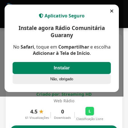
APP MULTIPLATAFORMA
×
Aplicativo Seguro
Instale agora Rádio Comunitária
Guarany
No
Safari
, toque em
Compartilhar
e escolha
Adicionar à Tela de Início
.
Instalar
Não, obrigado
Rádio Comunitária Guarany
Criado por: Streaming HD
Web Rádio
4.5
★
0
L
|
|
61 Visualizações
Downloads
Classificação Livre