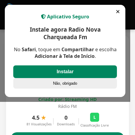
APP MULTIPLATAFORMA
×
Aplicativo Seguro
Instale agora Radio Nova
Charqueada Fm
No
Safari
, toque em
Compartilhar
e escolha
Adicionar à Tela de Início
.
Instalar
Não, obrigado
Radio Nova Charqueada Fm
Criado por: Streaming HD
Rádio FM
4.5
★
0
L
|
|
81 Visualizações
Downloads
Classificação Livre