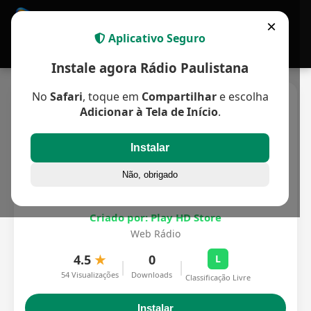
APP MULTIPLATAFORMA
×
Aplicativo Seguro
Instale agora Rádio Paulistana
No
Safari
, toque em
Compartilhar
e escolha
Adicionar à Tela de Início
.
Instalar
Não, obrigado
Rádio Paulistana
Criado por: Play HD Store
Web Rádio
4.5
★
0
L
|
|
54 Visualizações
Downloads
Classificação Livre
Instalar