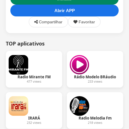
Abrir APP
Compartilhar
Favoritar
TOP aplicativos
Radio Mirante FM
Rádio Modelo BRáudio
477 views
233 views
IRARÁ
Radio Melodia Fm
232 views
218 views