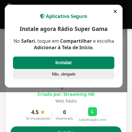
APP MULTIPLATAFORMA
×
Aplicativo Seguro
Instale agora Rádio Super Gama
No
Safari
, toque em
Compartilhar
e escolha
Adicionar à Tela de Início
.
Instalar
Não, obrigado
Rádio Super Gama
Criado por: Streaming HD
Web Rádio
4.5
★
0
L
|
|
55 Visualizações
Downloads
Classificação Livre