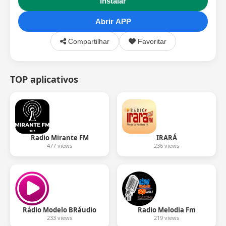
Instalar
Abrir APP
Compartilhar
Favoritar
TOP aplicativos
Radio Mirante FM
IRARÁ
477 views
236 views
Rádio Modelo BRáudio
Radio Melodia Fm
233 views
219 views