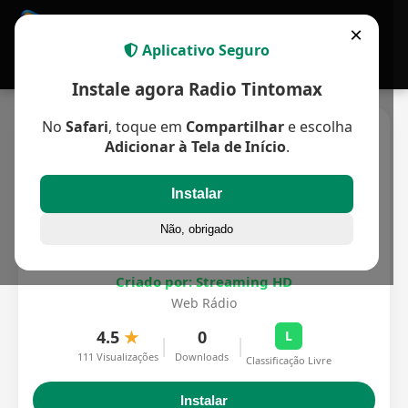
APP MULTIPLATAFORMA
×
Aplicativo Seguro
Instale agora Radio Tintomax
No
Safari
, toque em
Compartilhar
e escolha
Adicionar à Tela de Início
.
Instalar
Não, obrigado
Radio Tintomax
Criado por: Streaming HD
Web Rádio
4.5
★
0
L
|
|
111 Visualizações
Downloads
Classificação Livre
Instalar