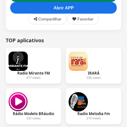
Abrir APP
Compartilhar
Favoritar
TOP aplicativos
Radio Mirante FM
IRARÁ
477 views
236 views
Rádio Modelo BRáudio
Radio Melodia Fm
233 views
219 views