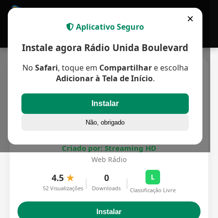
APP MULTIPLATAFORMA
×
Aplicativo Seguro
Instale agora Rádio Unida Boulevard
No
Safari
, toque em
Compartilhar
e escolha
Adicionar à Tela de Início
.
Instalar
Não, obrigado
Rádio Unida Boulevard
Criado por: Streaming HD
Web Rádio
4.5
★
0
L
|
|
52 Visualizações
Downloads
Classificação Livre
Instalar