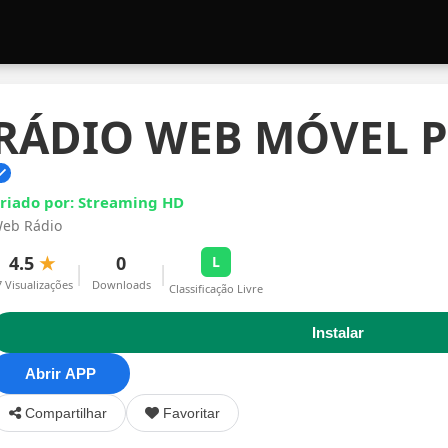
RÁDIO WEB MÓVEL 
riado por: Streaming HD
eb Rádio
4.5
★
0
L
|
|
7 Visualizações
Downloads
Classificação Livre
Instalar
Abrir APP
Compartilhar
Favoritar