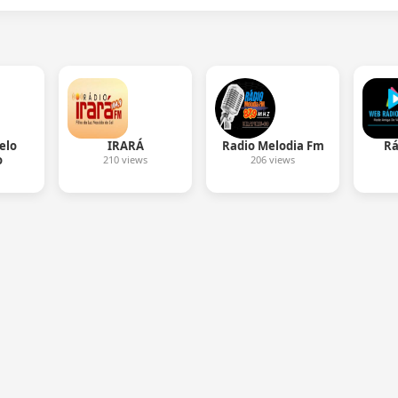
elo
IRARÁ
Radio Melodia Fm
Rá
o
210 views
206 views