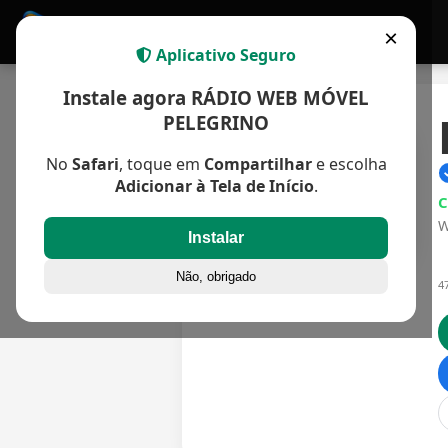
Home
Apps
APP MULTIPLATAFORMA
×
Aplicativo Seguro
Instale agora RÁDIO WEB MÓVEL
PELEGRINO
No
Safari
, toque em
Compartilhar
e escolha
Adicionar à Tela de Início
.
C
W
Instalar
Não, obrigado
4