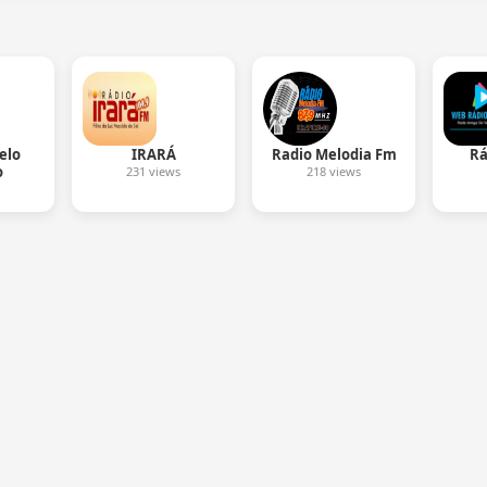
elo
IRARÁ
Radio Melodia Fm
Rá
o
231 views
218 views