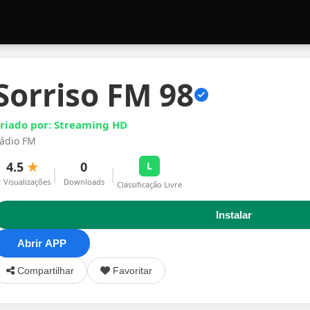
Sorriso FM 98
riado por: Streaming HD
ádio FM
4.5
★
0
L
|
|
1 Visualizações
Downloads
Classificação Livre
Instalar
Abrir APP
Compartilhar
Favoritar