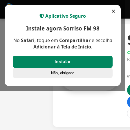
Home
Apps
APP MULTIPLATAFORMA
×
Aplicativo Seguro
Instale agora Sorriso FM 98
No
Safari
, toque em
Compartilhar
e escolha
Adicionar à Tela de Início
.
C
R
Instalar
Não, obrigado
6