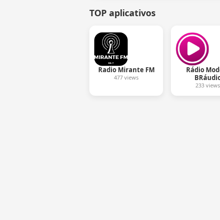
TOP aplicativos
Radio Mirante FM
Rádio Mod
BRáudi
477 views
233 views