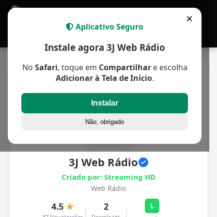
APP MULTIPLATAFORMA
×
Aplicativo Seguro
Instale agora 3J Web Rádio
No
Safari
, toque em
Compartilhar
e escolha
Adicionar à Tela de Início
.
Instalar
Não, obrigado
3J Web Rádio
Criado por: Streaming HD
Web Rádio
4.5
★
2
L
|
|
87 Visualizações
Downloads